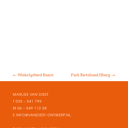
←
Winkelgebied Baarn
Park Rieteiland IJburg
→
MARLIES VAN DIEST
T
035 – 541 799
M
06 – 549 112 58
E
INFO@VANDIEST-ONTWERP.NL