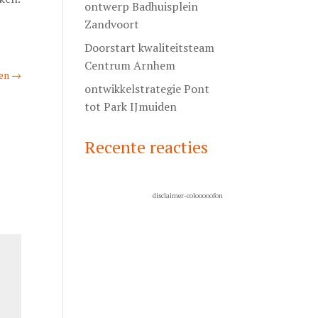
ontwerp Badhuisplein
Zandvoort
Doorstart kwaliteitsteam
Centrum Arnhem
jen
→
ontwikkelstrategie Pont
tot Park IJmuiden
Recente reacties
disclaimer-colooooofon