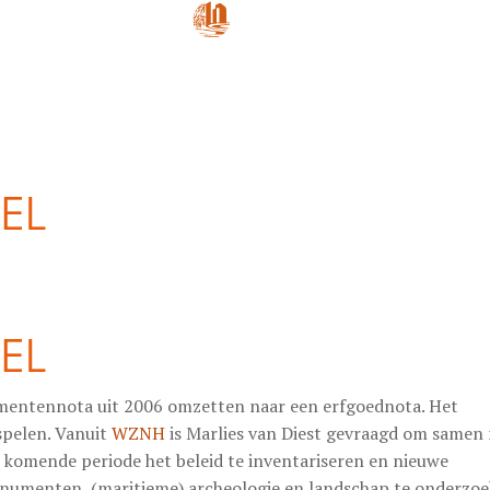
EL
EL
mentennota uit 2006 omzetten naar een erfgoednota. Het
spelen. Vanuit
WZNH
is Marlies van Diest gevraagd om samen
 komende periode het beleid te inventariseren en nieuwe
onumenten, (maritieme) archeologie en landschap te onderzoe